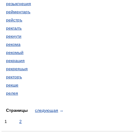
резыкгнеция
рейментаръ
рейстръ
рекгалъ
рекнути
рекома
рекомый
рекрация
рекреяцыя
ректоръ
рекше
релея
Страницы
следующая
→
1
2