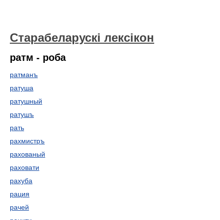
Старабеларускі лексікон
ратм - роба
ратманъ
ратуша
ратушный
ратушъ
рать
рахмистръ
рахованый
раховати
рахуба
рация
рачей