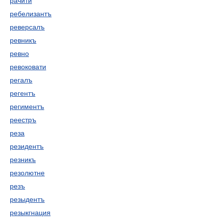
рачити
ребелизантъ
реверсалъ
ревникъ
ревно
ревоковати
регалъ
регентъ
региментъ
реестръ
реза
резидентъ
резникъ
резолютне
резъ
резыдентъ
резыкгнация